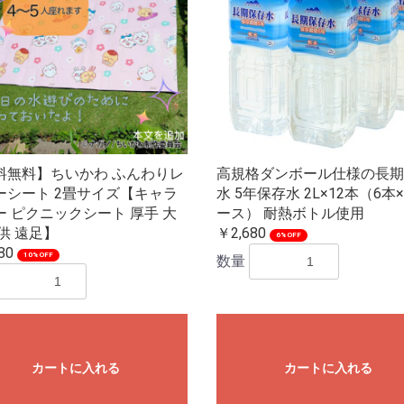
料無料】ちいかわ ふんわりレ
高規格ダンボール仕様の長期
ーシート 2畳サイズ【キャラ
水 5年保存水 2L×12本（6本
ー ピクニックシート 厚手 大
ース） 耐熱ボトル使用
供 遠足】
￥2,680
6%OFF
80
10%OFF
数量
カートに入れる
カートに入れる