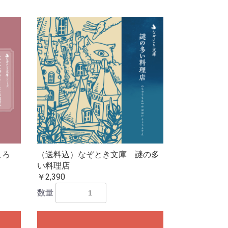
ころ
（送料込）なぞとき文庫 謎の多
い料理店
￥2,390
数量