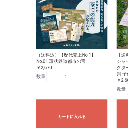
（送料込）【歴代売上No.1】
【送
No.01 環状鉄道都市の宝
ジャ
￥2,670
クタ
判 子
数量
￥2,6
数量
カートに入れる