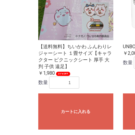
【送料無料】ちいかわ ふんわりレ
UN
ジャーシート １畳サイズ【キャラ
￥2,0
クター ピクニックシート 厚手 大
数量
判 子供 遠足】
￥1,980
21%OFF
数量
カートに入れる