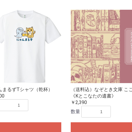
んまるずTシャツ（乾杯）
（送料込）なぞとき文庫 こ
00
《Kとこなたの遺書》
￥2,390
数量