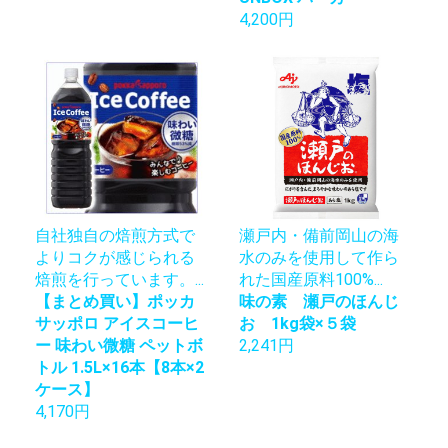
4,200円
自社独自の焙煎方式で
瀬戸内・備前岡山の海
よりコクが感じられる
水のみを使用して作ら
焙煎を行っています。...
れた国産原料100%...
【まとめ買い】ポッカ
味の素 瀬戸のほんじ
サッポロ アイスコーヒ
お 1kg袋×５袋
ー 味わい微糖 ペットボ
2,241円
トル 1.5L×16本【8本×2
ケース】
4,170円