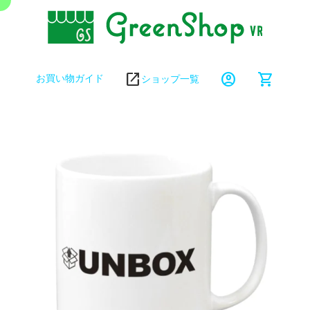
open_in_new
account_circle
shopping_cart
お買い物ガイド
ショップ一覧