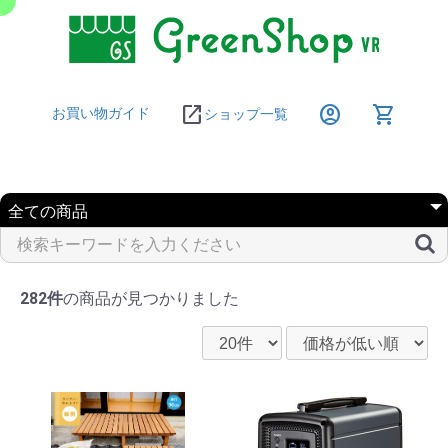
open_in_new
account_circle
shopping_cart
お買い物ガイド
ショップ一覧
282件
の商品が見つかりました