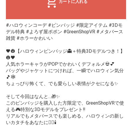
カートに入れる
#ハロウィンコーデ #ピンバッジ #限定アイテム #3Dモ
デル特典 #よろず屋ポポン #GreenShopVR #メタバース
雑貨 #ホラーかわいい
🖤🎃【ハロウィンピンバッジ👻＋特典3Dモデルつき！】
🎃🖤
人気ホラーキャラがPOPでかわいくデフォルメ💀💕
バッグやジャケットにつければ、一瞬でハロウィン気分
🎵🕸️
ちょっぴり怖くて、でも愛らしい表情がクセになる✨
そして今回はなんと…🎁✨
このピンバッジを購入した方限定で、GreenShopVRで使
える🎮特別な3Dモデルをプレゼント‼️
リアルでもメタバースでも楽しめる、ハロウィンの新し
いカタチをあなたに🧙‍♀️🕯️