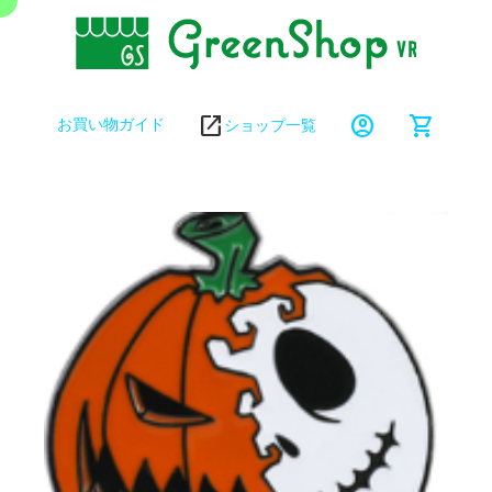
open_in_new
account_circle
shopping_cart
お買い物ガイド
ショップ一覧