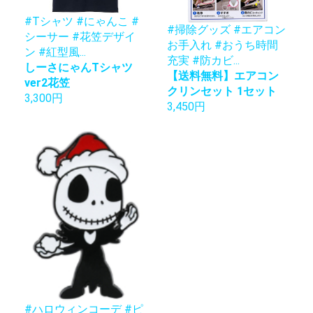
#Tシャツ #にゃんこ #
#掃除グッズ #エアコン
シーサー #花笠デザイ
お手入れ #おうち時間
ン #紅型風...
充実 #防カビ...
しーさにゃんTシャツ
【送料無料】エアコン
ver2花笠
クリンセット 1セット
3,300円
3,450円
#ハロウィンコーデ #ピ