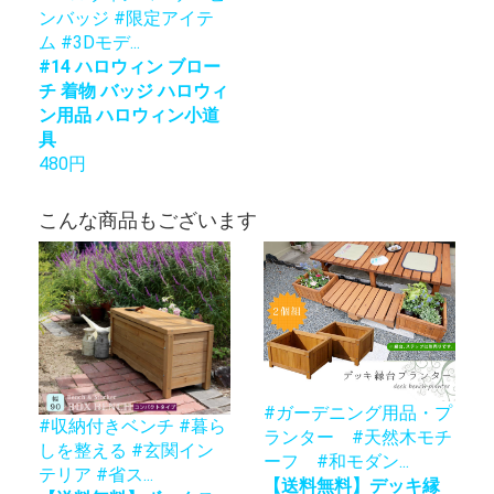
ンバッジ #限定アイテ
ム #3Dモデ...
#14 ハロウィン ブロー
チ 着物 バッジ ハロウィ
ン用品 ハロウィン小道
具
480円
こんな商品もございます
#ガーデニング用品・プ
#収納付きベンチ #暮ら
ランター #天然木モチ
しを整える #玄関イン
ーフ #和モダン...
テリア #省ス...
【送料無料】デッキ縁