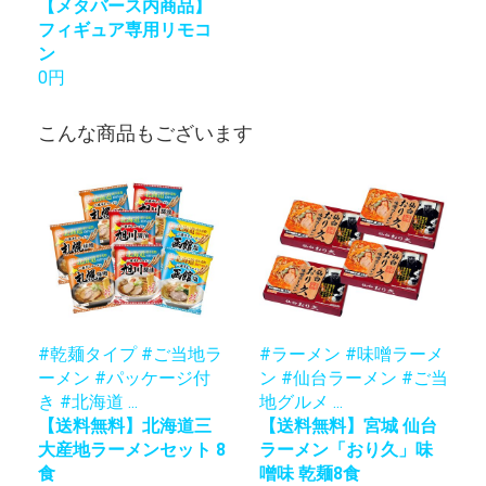
【メタバース内商品】
フィギュア専用リモコ
ン
0円
こんな商品もございます
#乾麺タイプ #ご当地ラ
#ラーメン #味噌ラーメ
ーメン #パッケージ付
ン #仙台ラーメン #ご当
き #北海道 ...
地グルメ ...
【送料無料】北海道三
【送料無料】宮城 仙台
大産地ラーメンセット 8
ラーメン「おり久」味
食
噌味 乾麺8食