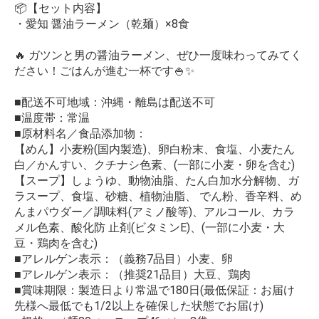
📦【セット内容】
・愛知 醤油ラーメン（乾麺）×8食
🔥 ガツンと男の醤油ラーメン、ぜひ一度味わってみてく
ださい！ごはんが進む一杯です🍚✨
■配送不可地域：沖縄・離島は配送不可
■温度帯：常温
■原材料名／食品添加物：
【めん】小麦粉(国内製造)、卵白粉末、食塩、小麦たん
白／かんすい、クチナシ色素、(一部に小麦・卵を含む)
【スープ】しょうゆ、動物油脂、たん白加水分解物、ガ
ラスープ、食塩、砂糖、植物油脂、 でん粉、香辛料、め
んまパウダー／調味料(アミノ酸等)、アルコール、カラ
メル色素、酸化防 止剤(ビタミンE)、(一部に小麦・大
豆・鶏肉を含む)
■アレルゲン表示：（義務7品目）小麦、卵
■アレルゲン表示：（推奨21品目）大豆、鶏肉
■賞味期限：製造日より常温で180日(最低保証：お届け
先様へ最低でも1/2以上を確保した状態でお届け)