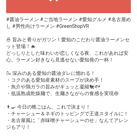
#醤油ラーメン #ご当地ラーメン #愛知グルメ #名古屋め
し #男性向けラーメン #GreenShopVR
🍜 旨みと香りがガツン！愛知のこだわり醤油ラーメンセ
ット登場！🔥
どっしりとした味わいが恋しくなる夜、これがあれば安
心。ラーメン好きなら見逃せない愛知発の一杯！
🍶 深みのある愛知の醤油ダレに惚れる！
・コクのある愛知産素材のスープが決め手！
・魚介や鶏ガラの旨みがギュッと凝縮🐔🐟
・低温熟成乾燥麺で、生麺さながらの食感を実現🍥
👨‍🍳 今日の晩ごはん、これで決まり！
・チャーシュー＆ネギのトッピングで王道スタイルに！
・名古屋風に「赤味噌チャーシューのせ」なんてアレン
ジもアリ！