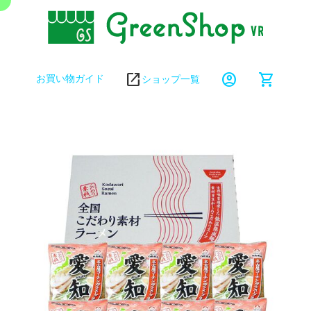
open_in_new
account_circle
shopping_cart
お買い物ガイド
ショップ一覧